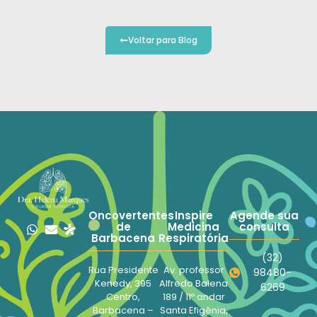
Voltar para Blog
Oncovertentes
Inspire
Agende sua
de
Medicina
consulta
Barbacena
Respiratória
(32)
Rua Presidente
Av. professor
98480-
Kenedy, 395
Alfredo Balena
6269
Centro,
189 / 11º andar
Barbacena –
Santa Efigênia,