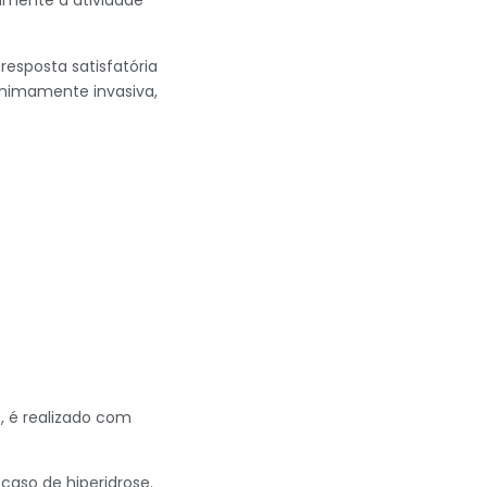
amente a atividade
resposta satisfatória
inimamente invasiva,
, é realizado com
caso de hiperidrose.