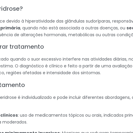
ridrose?
ce devido à hiperatividade das glândulas sudoríparas, responsá
r
primária
, quando não está associada a outras doenças, ou
se
ncia de alterações hormonais, metabólicas ou outras condiçõe
rar tratamento
ado quando o suor excessivo interfere nas atividades diárias, no
stima. O diagnóstico é clínico e feito a partir de uma avaliação
co, regiões afetadas e intensidade dos sintomas.
atamento
ridrose é individualizado e pode incluir diferentes abordagens
clínicos
: uso de medicamentos tópicos ou orais, indicados pri
 a moderados.