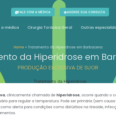
FALE COM A MÉDICA
AGENDE SUA CONSULTA
 a médica
Cirurgia Torácica Geral
Outras especialid
Home
»
Tratamento da Hiperidrose em Barbacena
ento da Hiperidrose em Ba
PRODUÇÃO EXCESSIVA DE SUOR
iva
, clinicamente chamada de
hiperidrose
, ocorre quando o 
sário para regular a temperatura. Pode ser primária (sem causa
 como alerta para condições como distúrbios na tireoide, infec
amentos.