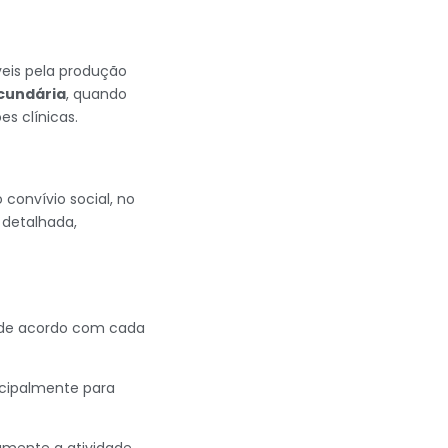
veis pela produção
cundária
, quando
s clínicas.
 convívio social, no
 detalhada,
, de acordo com cada
ncipalmente para