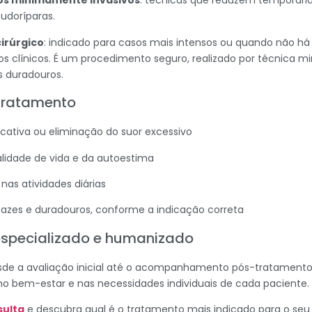
s minimamente invasivos
: técnicas que reduzem temporari
sudoríparas.
irúrgico
: indicado para casos mais intensos ou quando não há 
s clínicos. É um procedimento seguro, realizado por técnica m
 duradouros.
 tratamento
icativa ou eliminação do suor excessivo
lidade de vida e da autoestima
nas atividades diárias
cazes e duradouros, conforme a indicação correta
specializado e humanizado
sde a avaliação inicial até o acompanhamento pós-tratamento
no bem-estar e nas necessidades individuais de cada paciente.
sulta
e descubra qual é o tratamento mais indicado para o seu 