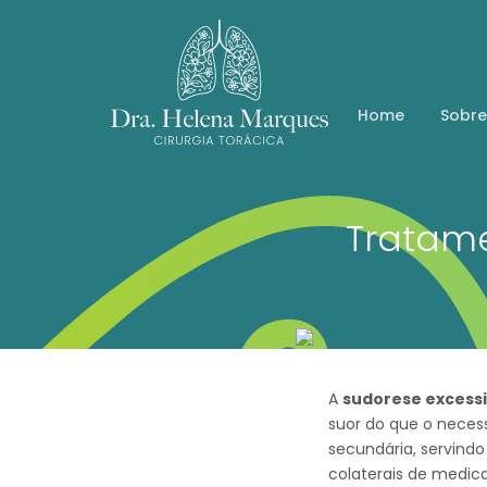
Home
Sobre
Tratam
A
sudorese excess
suor do que o neces
secundária, servindo
colaterais de medic